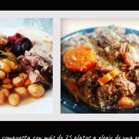
 compuesta con más de
75 platos a elegir
de una g