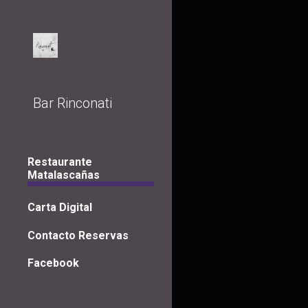
Sk
Bar Rinconati
Restaurante
Matalascañas
Carta Digital
Contacto Reservas
Facebook