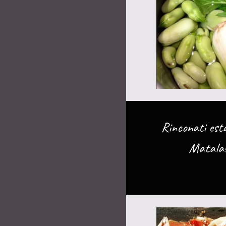
Rinconati esta
Matalasc